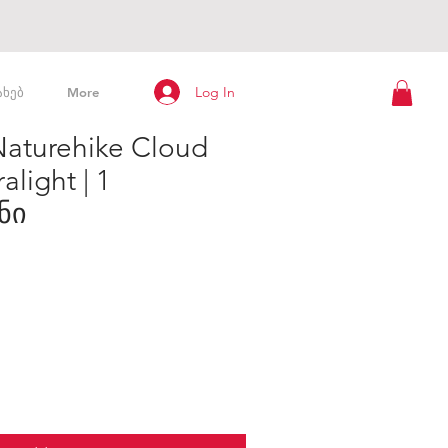
Log In
ახებ
More
Naturehike Cloud
alight | 1
ნი