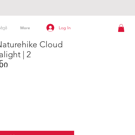
Log In
ახებ
More
Naturehike Cloud
light | 2
ნი