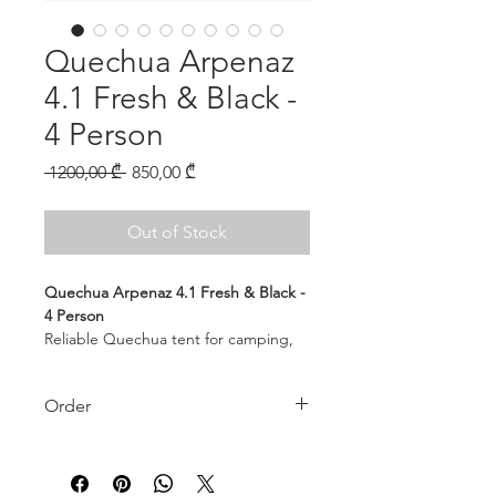
Quechua Arpenaz
4.1 Fresh & Black -
4 Person
Regular
Sale
 1200,00 ₾ 
850,00 ₾
Price
Price
Out of Stock
Quechua Arpenaz 4.1 Fresh & Black -
4 Person
Reliable Quechua tent for camping,
hiking and outdoor trips.
Capacity: 4 persons
Order
Fresh & Black fabric for better
darkness and heat reduction.
Product is in stock
Contact us to order
+995 500 09 02 28