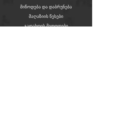
მიწოდება და დაბრუნება
მაღაზიის წესები
გადახდის მეთოდები
სოციალური ქსელები
Facebook
X
Instagram
Pinterest
სიახლეების გამოწერა
გამოიწერე სიახლეები
შეიყვანეთ თქვენი ელ. ფოსტა აქ
*