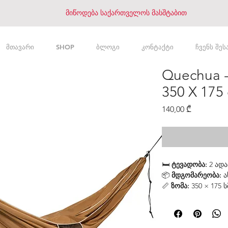
მიწოდება საქართველოს მასშტაბით
მთავარი
SHOP
ბლოგი
კონტაქტი
ჩვენს შეს
Quechua -
350 X 175
Price
140,00 ₾
🛏️
ტევადობა:
2 ადა
📦
მდგომარეობა:
ა
📏
ზომა:
350 × 175 ს
⚖️
წონა:
1.2 კგ
🎒
მოცულობა დაკე
🦟
ბადე:
არ აქვს ი