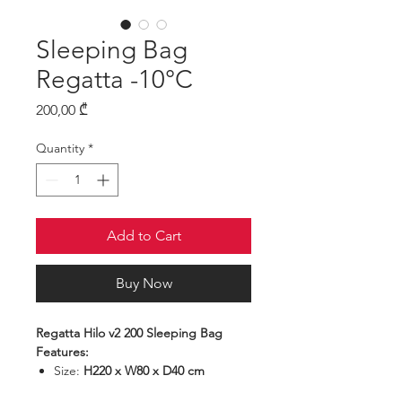
Sleeping Bag
Regatta -10°C
Price
200,00 ₾
Quantity
*
Add to Cart
Buy Now
Regatta Hilo v2 200 Sleeping Bag
Features:
Size:
H220 x W80 x D40 cm
Packed size:
H35 x W22 x D22 cm