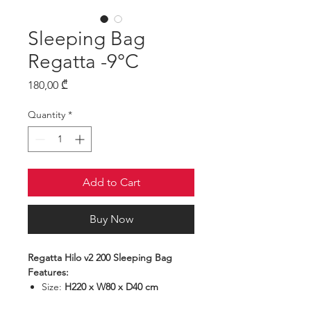
Sleeping Bag
Regatta -9°C
Price
180,00 ₾
Quantity
*
Add to Cart
Buy Now
Regatta Hilo v2 200 Sleeping Bag
Features:
Size:
H220 x W80 x D40 cm
Packed size:
H35 x W22 x D22 cm